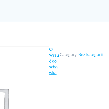
Category:
Bez kategorii
Wrzu
ć do
scho
wka