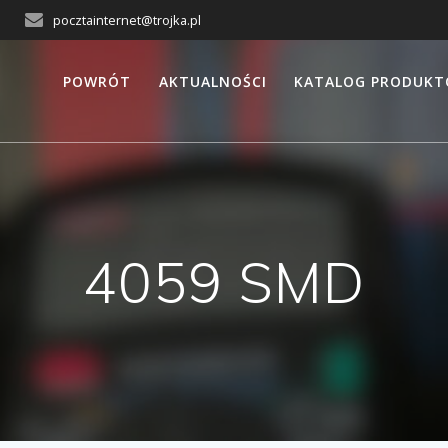
pocztainternet@trojka.pl
POWRÓT
AKTUALNOŚCI
KATALOG PRODUK
4059 SMD