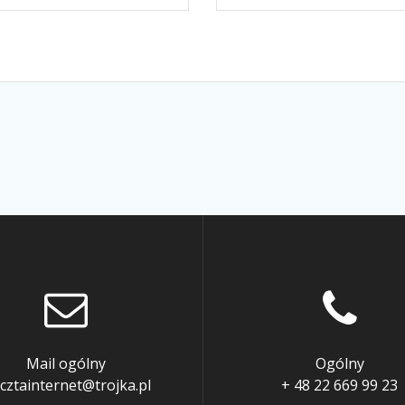
Mail ogólny
Ogólny
cztainternet@trojka.pl
+ 48 22 669 99 23