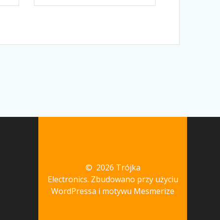
© 2026 Trójka
Electronics. Zbudowano przy użyciu
WordPressa i
motywu Mesmerize