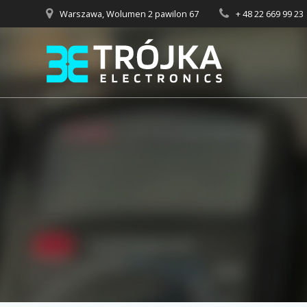
Przejdź
Warszawa, Wolumen 2 pawilon 67
+ 48 22 669 99 23
do
treści