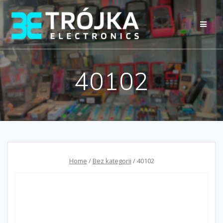
Przejdź
do
treści
40102
Home
/
Bez kategorii
/ 40102