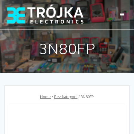
Przejdź
do
treści
3N80FP
Home
/
Bez kategorii
/ 3N80FP