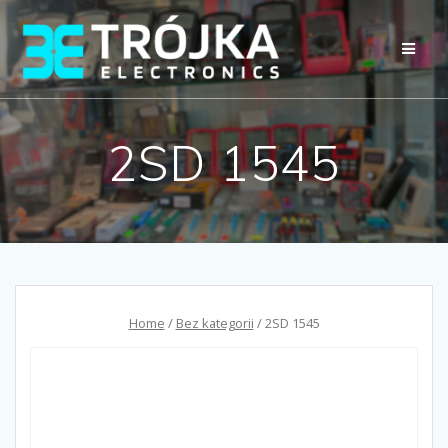
Przejdź
do
treści
2SD 1545
Home
/
Bez kategorii
/ 2SD 1545