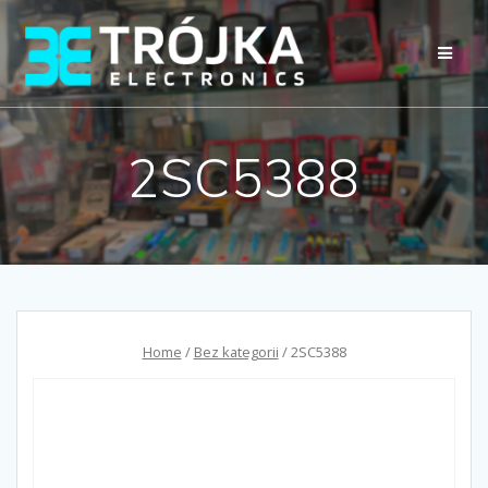
Przejdź
do
treści
2SC5388
Home
/
Bez kategorii
/ 2SC5388