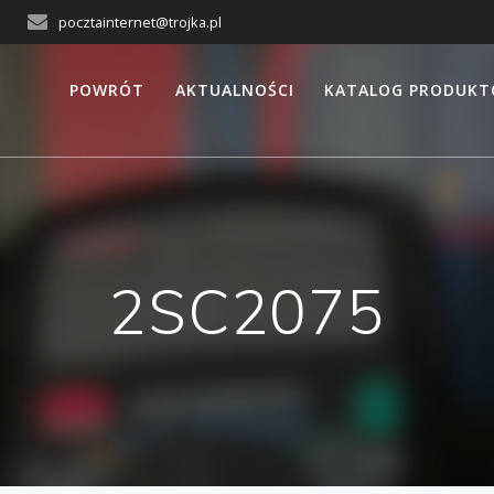
pocztainternet@trojka.pl
POWRÓT
AKTUALNOŚCI
KATALOG PRODUK
2SC2075