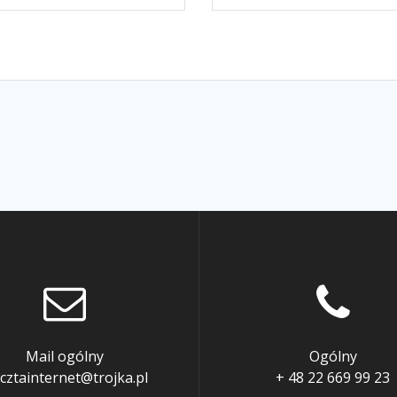
Mail ogólny
Ogólny
cztainternet@trojka.pl
+ 48 22 669 99 23