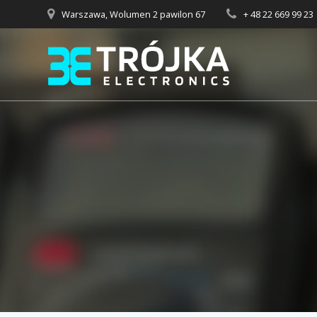
Przejdź
Warszawa, Wolumen 2 pawilon 67
+ 48 22 669 99 23
do
treści