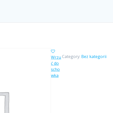
Category:
Bez kategorii
Wrzu
ć do
scho
wka