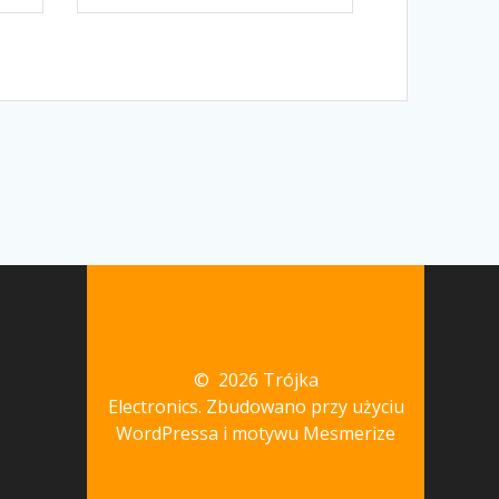
© 2026 Trójka
Electronics. Zbudowano przy użyciu
WordPressa i
motywu Mesmerize