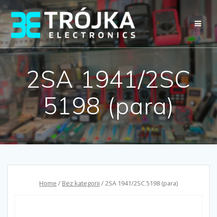
Przejdź
do
treści
2SA 1941/2SC
5198 (para)
Home
/
Bez kategorii
/ 2SA 1941/2SC 5198 (para)