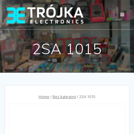
Przejdź
do
treści
2SA 1015
Home
/
Bez kategorii
/ 2SA 1015