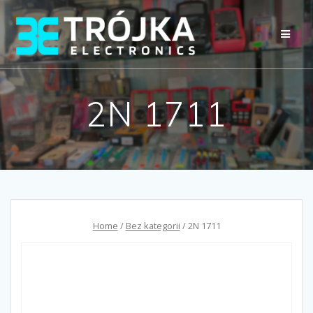
Przejdź
do
treści
2N 1711
Home
/
Bez kategorii
/ 2N 1711