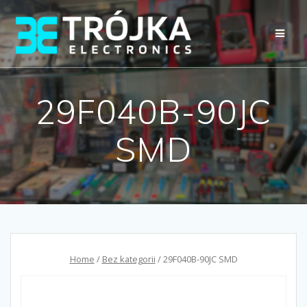
Przejdź
do
treści
29F040B-90JC
SMD
Home
/
Bez kategorii
/ 29F040B-90JC SMD