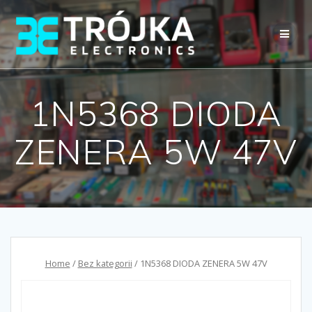
Przejdź
do
treści
1N5368 DIODA
ZENERA 5W 47V
Home
/
Bez kategorii
/ 1N5368 DIODA ZENERA 5W 47V